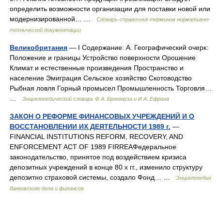
определить возможности организации для поставки новой или
модернизированной… …
Словарь-справочник терминов нормативно-
технической документации
Великобритания
— I Содержание: А. Географический очерк:
Положение и границы Устройство поверхности Орошение
Климат и естественные произведения Пространство и
население Эмиграция Сельское хозяйство Скотоводство
Рыбная ловля Горный промысел Промышленность Торговля…
…
Энциклопедический словарь Ф.А. Брокгауза и И.А. Ефрона
ЗАКОН О РЕФОРМЕ ФИНАНСОВЫХ УЧРЕЖДЕНИЙ И О
ВОССТАНОВЛЕНИИ ИХ ДЕЯТЕЛЬНОСТИ 1989 г.
—
FINANCIAL INSTITUTIONS REFORM, RECOVERY, AND
ENFORCEMENT ACT OF 1989 FIRREAФедеральное
законодательство, принятое под воздействием кризиса
депозитных учреждений в конце 80 х гг., изменило структуру
депозитно страховой системы, создало Фонд… …
Энциклопедия
банковского дела и финансов