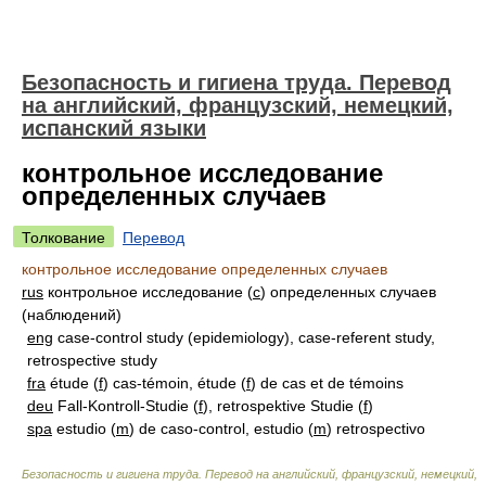
Безопасность и гигиена труда. Перевод
на английский, французский, немецкий,
испанский языки
контрольное исследование
определенных случаев
Толкование
Перевод
контрольное исследование определенных случаев
rus
контрольное исследование (
с
) определенных случаев
(наблюдений)
eng
case-control study (epidemiology), case-referent study,
retrospective study
fra
étude (
f
) cas-témoin, étude (
f
) de cas et de témoins
deu
Fall-Kontroll-Studie (
f
), retrospektive Studie (
f
)
spa
estudio (
m
) de caso-control, estudio (
m
) retrospectivo
Безопасность и гигиена труда. Перевод на английский, французский, немецкий,