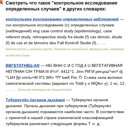
Смотреть что такое "контрольное исследование
определенных случаев" в других словарях:
контрольное исследование определенных наблюдений
—
rus контрольное исследование (с) определенных случаев
(наблюдений) eng case control study (epidemiology), case
referent study, retrospective study fra étude (f) cas témoin, étude
(f) de cas et de témoins deu Fall Kontroll Studie (f),… …
Безопасность и гигиена труда. Перевод на английский, французский, немецкий,
испанский языки
ВВГБТАТНВЦ-АЯ
— HEt BHiH С И С ГОД 4 U ВЕГЕТАТИВНАЯ
НЕГПНАН CIH TFMA III й*гл*. 4411^1. Jinn РИ"И рягцхш^чпт* dj
^LbH [ljii vmrlu+W 0*1 WII» *П* ЬмК Риг, П. С«ема хала волокон
симпатической системы (вариант no Toldt y н MQltcr y), 1 нс, 12,
… …
Большая медицинская энциклопедия
Туберкулёз о́рганов дыха́ния
— Туберкулез органов
дыхания. Органы дыхания при туберкулезе (Туберкулёз
органов дыхания) поражаются наиболее часто. В соответствии
с принятой в нашей стране клинической классификацией
туберкулеза различают следующие формы Т. о. д.: